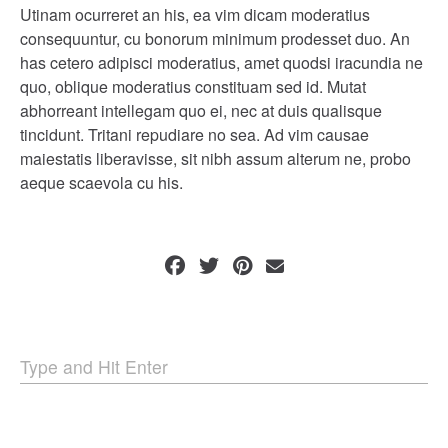
Utinam ocurreret an his, ea vim dicam moderatius
consequuntur, cu bonorum minimum prodesset duo. An
has cetero adipisci moderatius, amet quodsi iracundia ne
quo, oblique moderatius constituam sed id. Mutat
abhorreant intellegam quo ei, nec at duis qualisque
tincidunt. Tritani repudiare no sea. Ad vim causae
maiestatis liberavisse, sit nibh assum alterum ne, probo
aeque scaevola cu his.