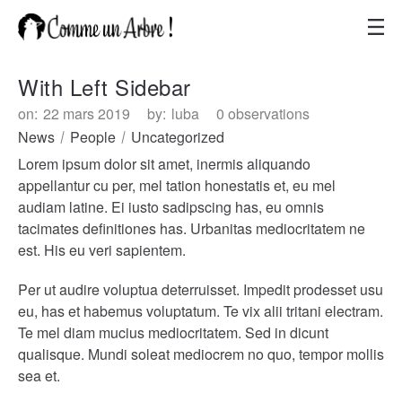
With Left Sidebar
on:
22 mars 2019
by:
luba
0 observations
News
People
Uncategorized
Lorem ipsum dolor sit amet, inermis aliquando
appellantur cu per, mel tation honestatis et, eu mel
audiam latine. Ei iusto sadipscing has, eu omnis
tacimates definitiones has. Urbanitas mediocritatem ne
est. His eu veri sapientem.
Per ut audire voluptua deterruisset. Impedit prodesset usu
eu, has et habemus voluptatum. Te vix alii tritani electram.
Te mel diam mucius mediocritatem. Sed in dicunt
qualisque. Mundi soleat mediocrem no quo, tempor mollis
sea et.